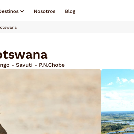
Destinos
Nosotros
Blog
Botswana
otswana
ango - Savuti - P.N.Chobe