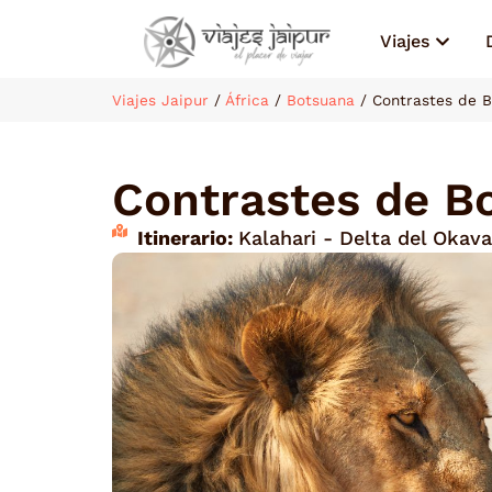
Viajes
Viajes Jaipur
/
África
/
Botsuana
/
Contrastes de 
Contrastes de B
Itinerario:
Kalahari - Delta del Okav