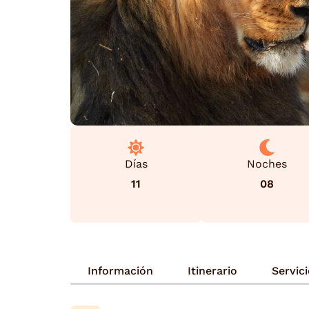
Días
Noches
11
08
Información
Itinerario
Servic