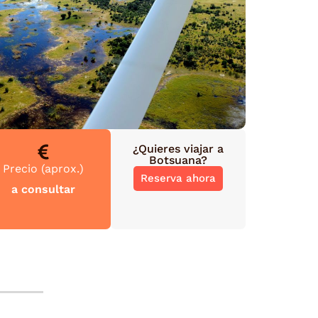
¿Quieres viajar a
Botsuana
?
Precio (aprox.)
Reserva ahora
a consultar