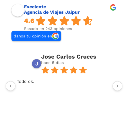
Excelente
Agencia de Viajes Jaipur
4.6
Basado en 243 opiniones
danos tu opinión en
Jose Carlos Cruces
hace 5 días
Todo ok.
U
or
t
y 
To
co
vi
Respuesta del propietario:
Muchas gracias,