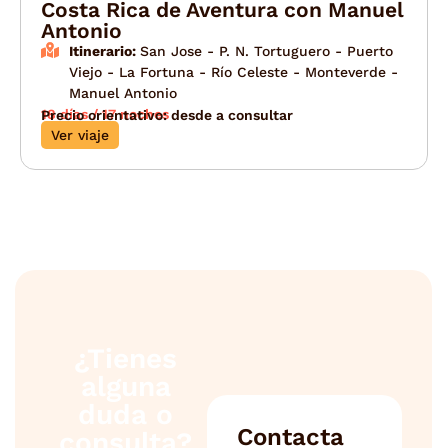
Costa Rica de Aventura con Manuel
Antonio
Itinerario:
San Jose - P. N. Tortuguero - Puerto
Viejo - La Fortuna - Río Celeste - Monteverde -
Manuel Antonio
18 días / 17 noches
Precio orientativo: desde a consultar
Ver viaje
¿Tienes
alguna
duda o
Contacta
consulta?