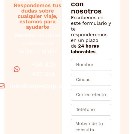
con
Respondemos tus
nosotros
dudas sobre
cualquier viaje,
Escríbenos en
estamos para
este formulario y
ayudarte
te
responderemos
Horario:
de lunes
en un plazo
a viernes de
de
24 horas
10.00h a 18:00h
laborables
.
+34 625
437 255
info@viajesjaipur.com