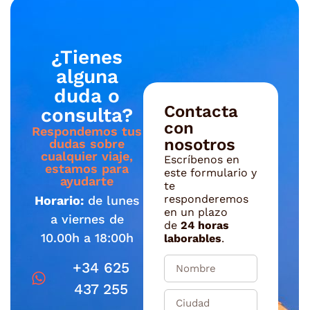
¿Tienes
alguna
duda o
Contacta
consulta?
con
Respondemos tus
nosotros
dudas sobre
cualquier viaje,
Escríbenos en
estamos para
este formulario y
ayudarte
te
responderemos
Horario:
de lunes
en un plazo
a viernes de
de
24 horas
10.00h a 18:00h
laborables
.
+34 625
437 255