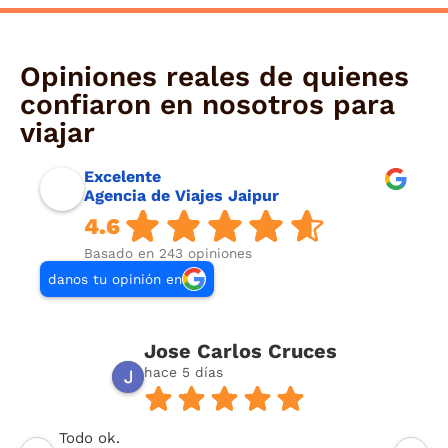
Opiniones reales de quienes
confiaron en nosotros para
viajar
Excelente
Agencia de Viajes Jaipur
4.6
Basado en 243 opiniones
danos tu opinión en
Jose Carlos Cruces
hace 5 días
Todo ok.
U