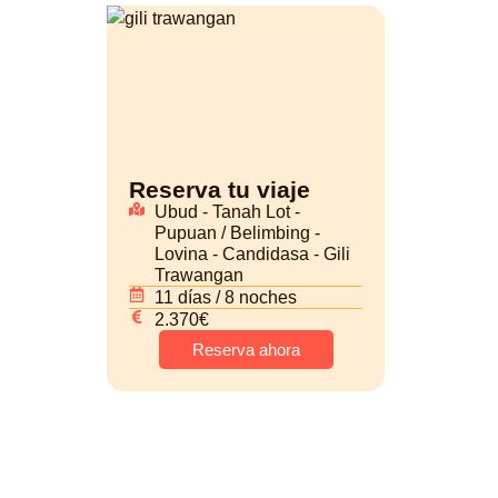
Reserva tu viaje
Ubud - Tanah Lot -
Pupuan / Belimbing -
Lovina - Candidasa - Gili
Trawangan
11 días / 8 noches
2.370€
Reserva ahora