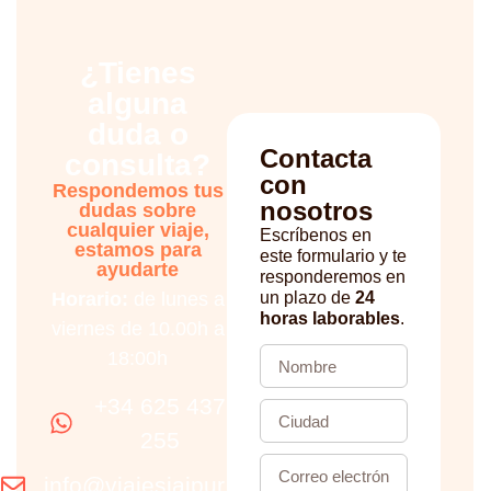
¿Tienes
alguna
duda o
Contacta
consulta?
con
Respondemos tus
nosotros
dudas sobre
cualquier viaje,
Escríbenos en
estamos para
este formulario y te
ayudarte
responderemos en
Horario:
de lunes a
un plazo de
24
horas laborables
.
viernes de 10.00h a
18:00h
+34 625 437
255
info@viajesjaipur.com