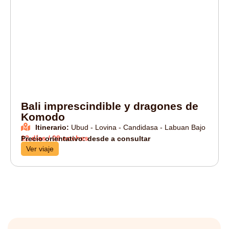
Bali imprescindible y dragones de
Komodo
Itinerario:
Ubud - Lovina - Candidasa - Labuan Bajo
12 días / 09 noches
Precio orientativo: desde a consultar
Ver viaje