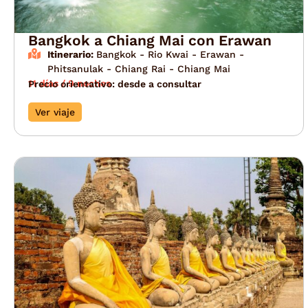
Bangkok a Chiang Mai con Erawan
Itinerario:
Bangkok - Rio Kwai - Erawan -
Phitsanulak - Chiang Rai - Chiang Mai
11 días / 9 noches
Precio orientativo: desde a consultar
Ver viaje