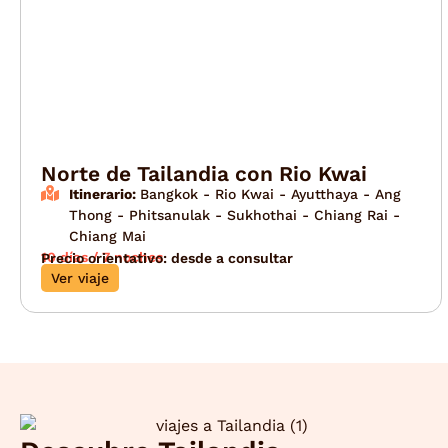
Norte de Tailandia con Rio Kwai
Itinerario:
Bangkok - Rio Kwai - Ayutthaya - Ang
Thong - Phitsanulak - Sukhothai - Chiang Rai -
Chiang Mai
10 días / 7 noches
Precio orientativo: desde a consultar
Ver viaje