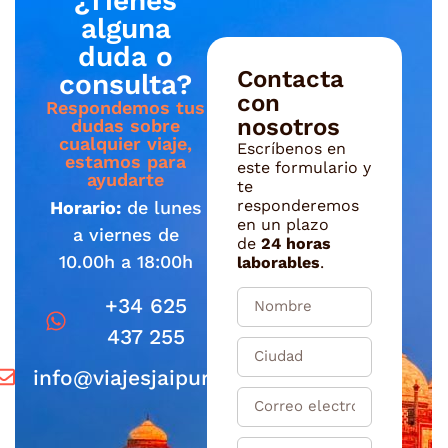
¿Tienes
alguna
duda o
Contacta
consulta?
con
Respondemos tus
nosotros
dudas sobre
cualquier viaje,
Escríbenos en
estamos para
este formulario y
ayudarte
te
responderemos
Horario:
de lunes
en un plazo
a viernes de
de
24 horas
10.00h a 18:00h
laborables
.
+34 625
437 255
info@viajesjaipur.com