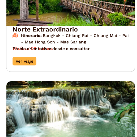
Norte Extraordinario
Itinerario:
Bangkok - Chiang Rai - Chiang Mai - Pai
- Mae Hong Son - Mae Sariang
13 días / 09 noches
Precio orientativo: desde a consultar
Ver viaje