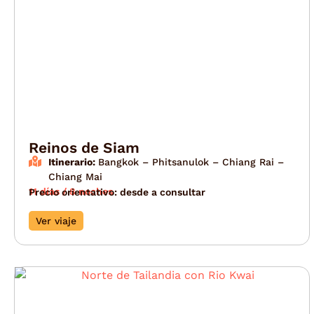
Reinos de Siam
Itinerario:
Bangkok – Phitsanulok – Chiang Rai –
Chiang Mai
11 días / 8 noches
Precio orientativo: desde a consultar
Ver viaje