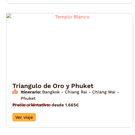
Triangulo de Oro y Phuket
Itinerario:
Bangkok - Chiang Rai - Chiang Mai -
Phuket
14 días / 12 noches
Precio orientativo: desde 1.665€
Ver viaje