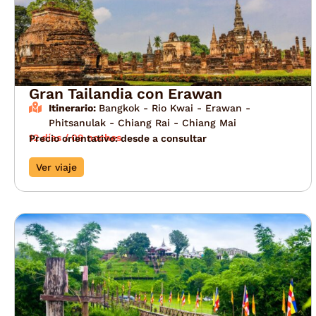
Gran Tailandia con Erawan
Itinerario:
Bangkok - Rio Kwai - Erawan -
Phitsanulak - Chiang Rai - Chiang Mai
12 días / 09 noches
Precio orientativo: desde a consultar
Ver viaje