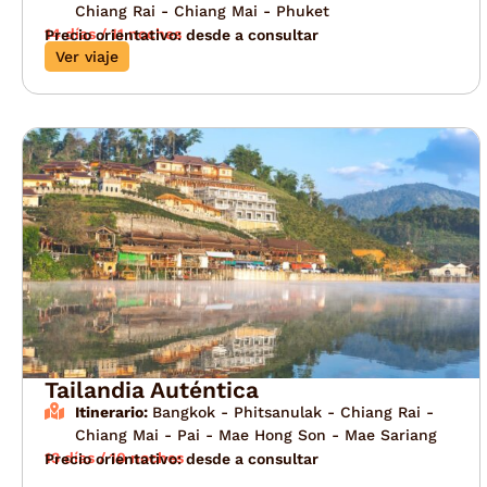
Chiang Rai - Chiang Mai - Phuket
14 días / 11 noches
Precio orientativo: desde a consultar
Ver viaje
Tailandia Auténtica
Itinerario:
Bangkok - Phitsanulak - Chiang Rai -
Chiang Mai - Pai - Mae Hong Son - Mae Sariang
13 días / 10 noches
Precio orientativo: desde a consultar