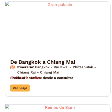
De Bangkok a Chiang Mai
Itinerario:
Bangkok - Rio Kwai - Phitsanulak -
Chiang Rai - Chiang Mai
10 días / 8 noches
Precio orientativo: desde a consultar
Ver viaje