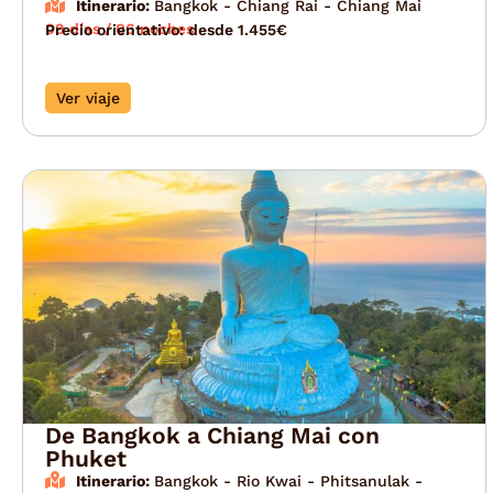
Itinerario:
Bangkok - Chiang Rai - Chiang Mai
09 días / 06 noches
Precio orientativo: desde 1.455€
Ver viaje
De Bangkok a Chiang Mai con
Phuket
Itinerario:
Bangkok - Rio Kwai - Phitsanulak -