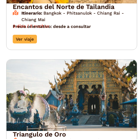
Encantos del Norte de Tailandia
Itinerario:
Bangkok - Phitsanulok - Chiang Rai -
Chiang Mai
8 días / 6 noches
Precio orientativo: desde a consultar
Ver viaje
Triangulo de Oro