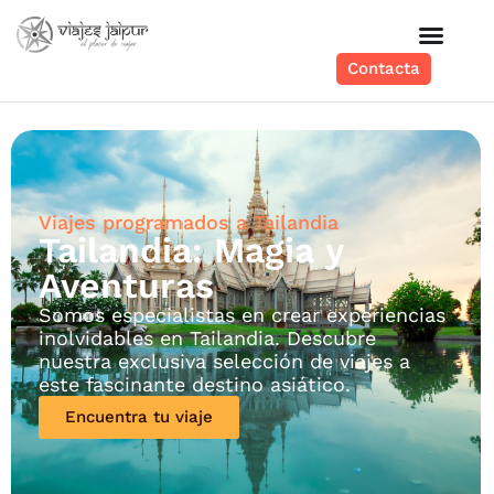
Contacta
Viajes programados a Tailandia
Tailandia: Magia y
Aventuras
Somos especialistas en crear experiencias
inolvidables en Tailandia. Descubre
nuestra exclusiva selección de viajes a
este fascinante destino asiático.
Encuentra tu viaje