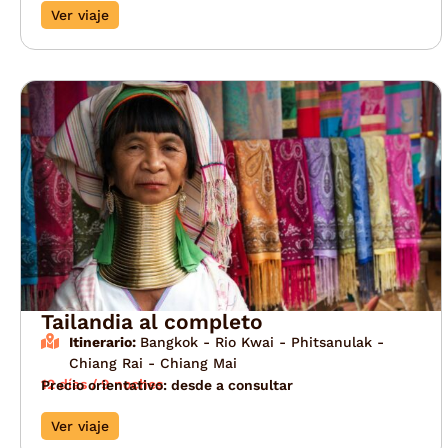
Ver viaje
Tailandia al completo
Itinerario:
Bangkok - Rio Kwai - Phitsanulak -
Chiang Rai - Chiang Mai
12 días / 9 noches
Precio orientativo: desde a consultar
Ver viaje