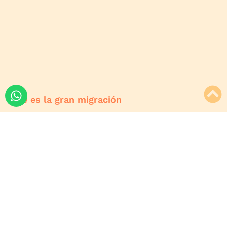
Qué es la gran migración
Ahórrate estrés y gana tranquilidad. En Viajes Jaipur te
contamos todas las ventajas de planear tu viaje con
expertos: asesoría