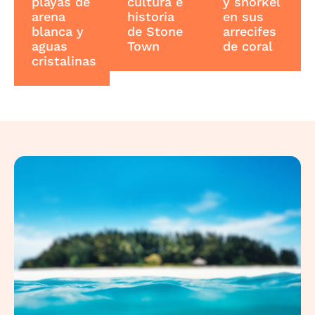
playas de
cultura e
y snorkel
arena
historia
en sus
blanca y
de Stone
arrecifes
aguas
Town
de coral
cristalinas