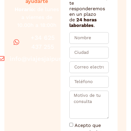
ayudarte
te
responderemos
Horario:
de lunes
en un plazo
a viernes de
de
24 horas
10.00h a 18:00h
laborables
.
+34 625
437 255
info@viajesjaipur.com
Acepto que