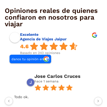
Opiniones reales de quienes
confiaron en nosotros para
viajar
Excelente
Agencia de Viajes Jaipur
4.6
Basado en 243 opiniones
danos tu opinión en
Jose Carlos Cruces
hace 1 semana
Todo ok.
U
or