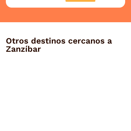
Otros destinos cercanos a
Zanzíbar
Angola
¿Buscas una aventura auténtica? Por lo
tanto, nuestros viajes organizados a
Angola son ideales para ti. Descubre
paisajes únicos con guía en español.