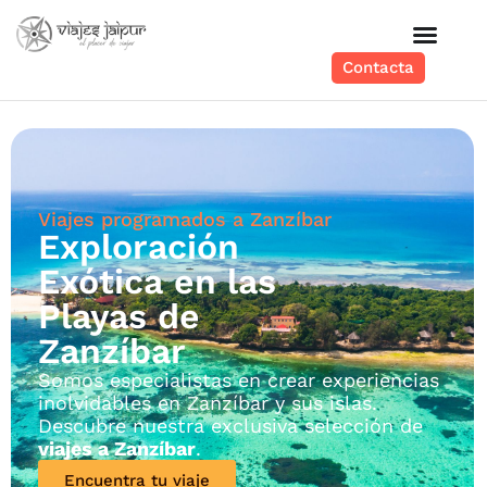
Contacta
Viajes programados a Zanzíbar
Exploración
Exótica en las
Playas de
Zanzíbar
Somos especialistas en crear experiencias
inolvidables en Zanzíbar y sus islas.
Descubre nuestra exclusiva selección de
viajes a Zanzíbar
.
Encuentra tu viaje