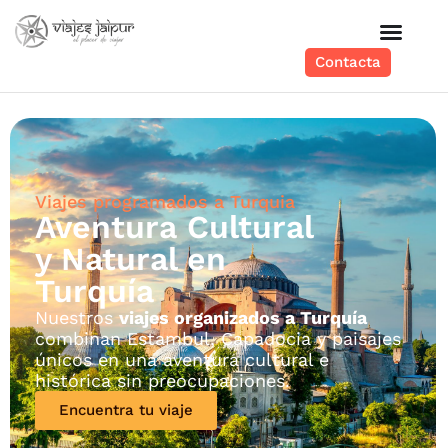
Contacta
Viajes programados a Turquia
Aventura Cultural
y Natural en
Turquía
Nuestros
viajes organizados a Turquía
combinan Estambul, Capadocia y paisajes
únicos en una aventura cultural e
histórica sin preocupaciones.
Encuentra tu viaje