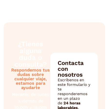
¿Tienes
alguna
duda o
Contacta
consulta?
con
Respondemos tus
nosotros
dudas sobre
cualquier viaje,
Escríbenos en
estamos para
este formulario y
ayudarte
te
responderemos
Horario:
de lunes
en un plazo
a viernes de
de
24 horas
10.00h a 18:00h
laborables
.