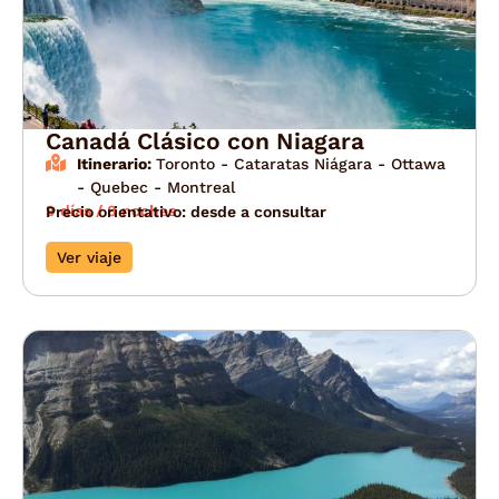
Canadá Clásico con Niagara
Itinerario:
Toronto - Cataratas Niágara - Ottawa
- Quebec - Montreal
9 días / 8 noches
Precio orientativo: desde a consultar
Ver viaje