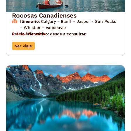
Rocosas Canadienses
Itinerario:
Calgary - Banff - Jasper - Sun Peaks
- Whistler - Vancouver
9 días / 8 noches
Precio orientativo: desde a consultar
Ver viaje