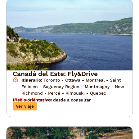
Canadá del Este: Fly&Drive
Itinerario:
Toronto - Ottawa - Montreal - Saint
Félicien - Saguenay Region - Montmagny - New
Richmond - Percé - Rimouski - Quebec
15 días / 13 noches
Precio orientativo: desde a consultar
Ver viaje