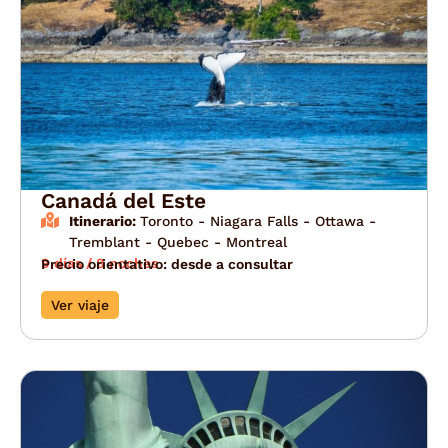
Canadá del Este
Itinerario:
Toronto - Niagara Falls - Ottawa -
Tremblant - Quebec - Montreal
9 días / 8 noches
Precio orientativo: desde a consultar
Ver viaje