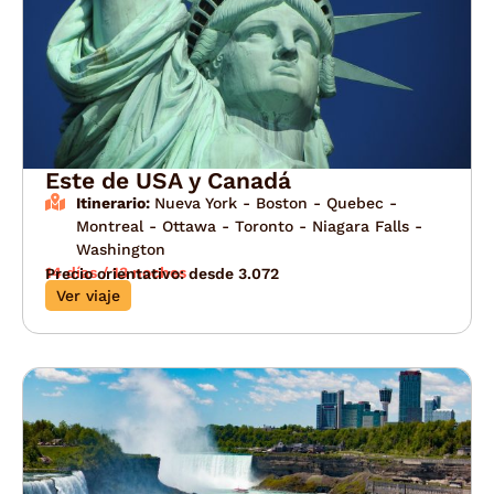
Este de USA y Canadá
Itinerario:
Nueva York - Boston - Quebec -
Montreal - Ottawa - Toronto - Niagara Falls -
Washington
14 días / 13 noches
Precio orientativo: desde 3.072
Ver viaje