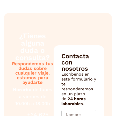
¿Tienes
alguna
duda o
Contacta
consulta?
con
Respondemos tus
nosotros
dudas sobre
cualquier viaje,
Escríbenos en
estamos para
este formulario y
ayudarte
te
responderemos
Horario:
de lunes
en un plazo
a viernes de
de
24 horas
10.00h a 18:00h
laborables
.
+34 625