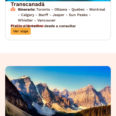
Transcanadá
Itinerario:
Toronto - Ottawa - Quebec - Montreal
- Calgary - Banff - Jasper - Sun Peaks -
Whistler - Vancouver
17 días / 16 noches
Precio orientativo: desde a consultar
Ver viaje