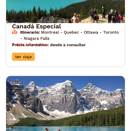
Canadá Especial
Itinerario:
Montreal - Quebec - Ottawa - Toronto
- Niagara Falls
9 días / 8 noches
Precio orientativo: desde a consultar
Ver viaje