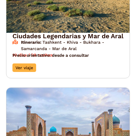
Ciudades Legendarias y Mar de Aral
Itinerario:
Tashkent - Khiva - Bukhara -
Samarcanda - Mar de Aral
10 días / 08 noches
Precio orientativo: desde a consultar
Ver viaje