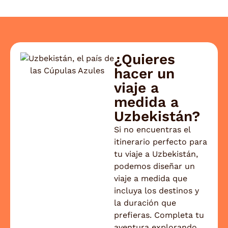
un
unos minutos a compartir tu experiencia.
ex
Nos alegra saber que todo salió según lo
previsto y que pudiste disfrutar del viaje con
total tranquilidad. Ha sido un placer
¿Quieres
acompañarte y esperamos volver a ayudarte
hacer un
a organizar una nueva aventura muy pronto.
viaje a
Un cordial saludo, El equipo de Viajes Jaipur
medida a
Uzbekistán?
Si no encuentras el
itinerario perfecto para
tu viaje a Uzbekistán,
podemos diseñar un
viaje a medida que
incluya los destinos y
la duración que
prefieras. Completa tu
aventura explorando