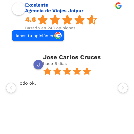
Excelente
Agencia de Viajes Jaipur
4.6
Basado en 243 opiniones
danos tu opinión en
Jose Carlos Cruces
hace 6 días
Todo ok.
U
or
t
y 
To
co
vi
Respuesta del propietario:
Muchas gracias,
Me
José Carlos, por tu valoración y por dedicar