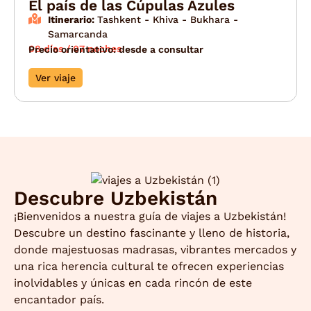
El país de las Cúpulas Azules
Itinerario:
Tashkent - Khiva - Bukhara -
Samarcanda
08 días / 07 noches
Precio orientativo: desde a consultar
Ver viaje
Descubre Uzbekistán
¡Bienvenidos a nuestra guía de viajes a Uzbekistán!
Descubre un destino fascinante y lleno de historia,
donde majestuosas madrasas, vibrantes mercados y
una rica herencia cultural te ofrecen experiencias
inolvidables y únicas en cada rincón de este
encantador país.