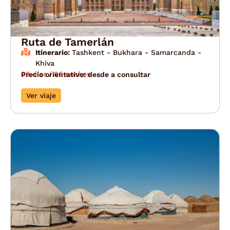
Ruta de Tamerlán
Itinerario:
Tashkent - Bukhara - Samarcanda -
Khiva
09 días / 06 noches
Precio orientativo: desde a consultar
Ver viaje