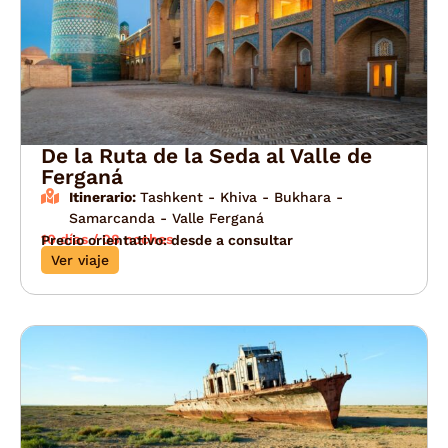
De la Ruta de la Seda al Valle de
Ferganá
Itinerario:
Tashkent - Khiva - Bukhara -
Samarcanda - Valle Ferganá
10 días / 08 noches
Precio orientativo: desde a consultar
Ver viaje