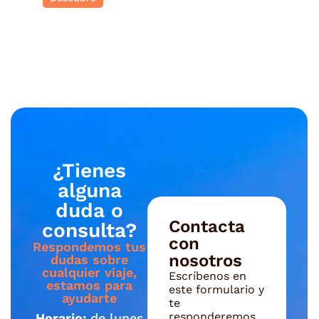
¿Tienes
alguna
duda o
Contacta
consulta?
con
Respondemos tus
nosotros
dudas sobre
cualquier viaje,
Escríbenos en
estamos para
este formulario y
ayudarte
te
responderemos
Horario:
de lunes