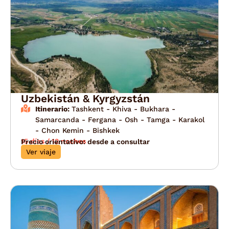
Uzbekistán & Kyrgyzstán
Itinerario:
Tashkent - Khiva - Bukhara -
Samarcanda - Fergana - Osh - Tamga - Karakol
- Chon Kemin - Bishkek
15 días / 12 noches
Precio orientativo: desde a consultar
Ver viaje