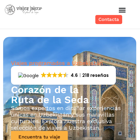
Contacta
Viajes programados a Uzbekistán
4.6
218 reseñas
Corazón de la
Ruta de la Seda
Somos expertos en diseñar experiencias
únicas en Uzbekistán y sus maravillas
culturales. Explora nuestra exclusiva
selección de viajes a Uzbekistán.
Encuentra tu viaje