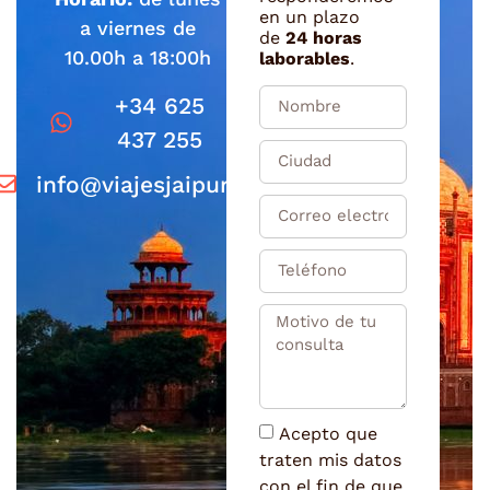
en un plazo
a viernes de
de
24 horas
10.00h a 18:00h
laborables
.
+34 625
437 255
info@viajesjaipur.com
Acepto que
traten mis datos
con el fin de que