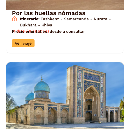
Por las huellas nómadas
Itinerario:
Tashkent - Samarcanda - Nurata -
Bukhara - Khiva
11 días / 08 noches
Precio orientativo: desde a consultar
Ver viaje