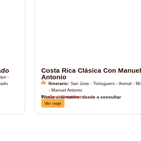
ado
Costa Rica Clásica Con Manue
Antonio
qui -
vado
Itinerario:
San Jose - Tortuguero - Arenal - M
- Manuel Antonio
12 días / 11 noches
Precio orientativo: desde a consultar
Ver viaje