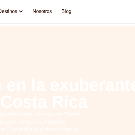
Destinos
Nosotros
Blog
 en la exuberant
 Costa Rica
xperiencias únicas en Costa
isajes. Explora nuestra
 a Costa Rica y descubre la