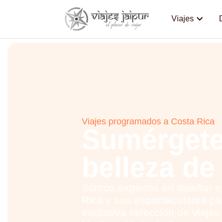
Viajes
Viajes programados a Costa Rica
Sumérgete
belleza de
Somos expertos en diseñar e
Rica y sus espectaculares pa
exclusiva selección de viajes