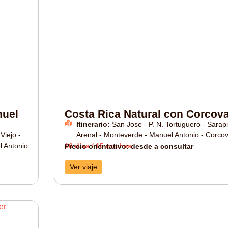
nuel
Costa Rica Natural con Corcov
Itinerario:
San Jose - P. N. Tortuguero - Sarapi
Viejo -
Arenal - Monteverde - Manuel Antonio - Corco
l Antonio
16 días / 15 noches
Precio orientativo: desde a consultar
Ver viaje