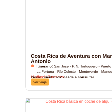
Costa Rica de Aventura con Ma
Antonio
Itinerario:
San Jose - P. N. Tortuguero - Puerto 
La Fortuna - Río Celeste - Monteverde - Manue
18 días / 17 noches
Precio orientativo: desde a consultar
Ver viaje