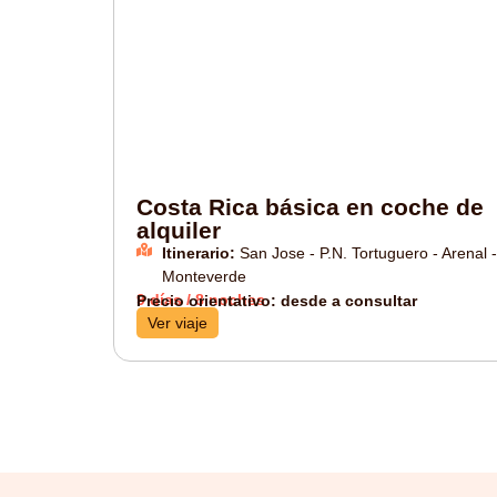
Costa Rica básica en coche de
alquiler
Itinerario:
San Jose - P.N. Tortuguero - Arenal -
Monteverde
9 días / 8 noches
Precio orientativo: desde a consultar
Ver viaje