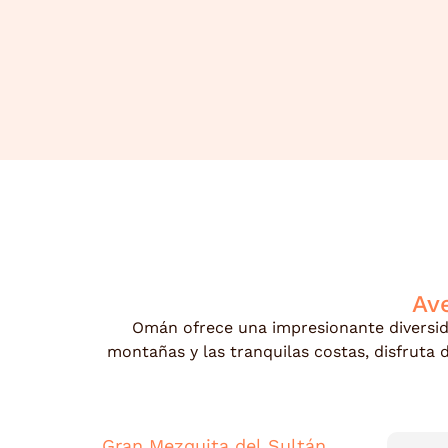
Av
Omán ofrece una impresionante diversida
montañas y las tranquilas costas, disfruta
Gran Mezquita del Sultán