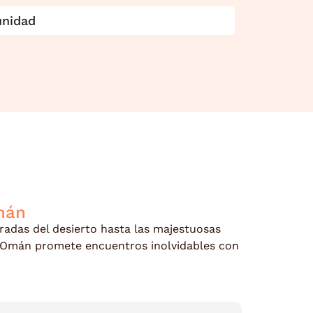
unidad
mán
radas del desierto hasta las majestuosas
 a Omán promete encuentros inolvidables con