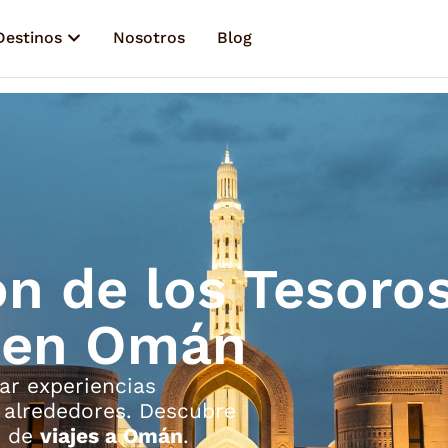
Destinos
Nosotros
Blog
ón de los Tesoro
 en Omán
ar experiencias
 alrededores. Descubre
n de
viajes a Omán
.