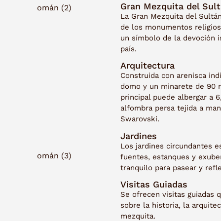
Gran Mezquita del Sul
La Gran Mezquita del Sultá
de los monumentos religio
un símbolo de la devoción i
país.
Arquitectura
Construida con arenisca in
domo y un minarete de 90 m
principal puede albergar a 
alfombra persa tejida a man
Swarovski.
Jardines
Los jardines circundantes 
fuentes, estanques y exuber
tranquilo para pasear y refl
Visitas Guiadas
Se ofrecen visitas guiadas 
sobre la historia, la arquite
mezquita.