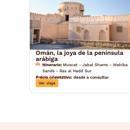
Omán, la joya de la península
arábiga
Itinerario:
Muscat - Jabal Shams - Wahiba
Sands - Ras al Hadd Sur
8 días / 7 noches
Precio orientativo: desde a consultar
Ver viaje