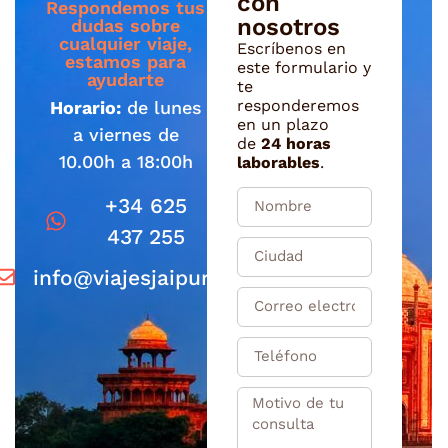
con
Respondemos tus
nosotros
dudas sobre
cualquier viaje,
Escríbenos en
estamos para
este formulario y
ayudarte
te
responderemos
Horario:
de lunes
en un plazo
a viernes de
de
24 horas
10.00h a 18:00h
laborables
.
+34 625
437 255
info@viajesjaipur.com