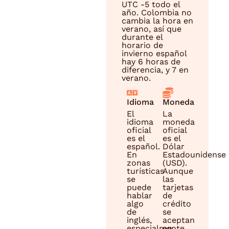
UTC -5 todo el
año. Colombia no
cambia la hora en
verano, así que
durante el
horario de
invierno español
hay 6 horas de
diferencia, y 7 en
verano.
Idioma
Moneda
El
La
idioma
moneda
oficial
oficial
es el
es el
español.
Dólar
En
Estadounidense
zonas
(USD).
turísticas
Aunque
se
las
puede
tarjetas
hablar
de
algo
crédito
de
se
inglés,
aceptan
especialmente
en