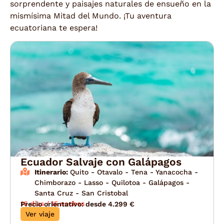
sorprendente y paisajes naturales de ensueño en la
mismísima Mitad del Mundo. ¡Tu aventura
ecuatoriana te espera!
Ecuador Salvaje con Galápagos
Itinerario:
Quito - Otavalo - Tena - Yanacocha -
Chimborazo - Lasso - Quilotoa - Galápagos -
Santa Cruz - San Cristobal
16 días / 15 noches
Precio orientativo: desde 4.299 €
Ver viaje