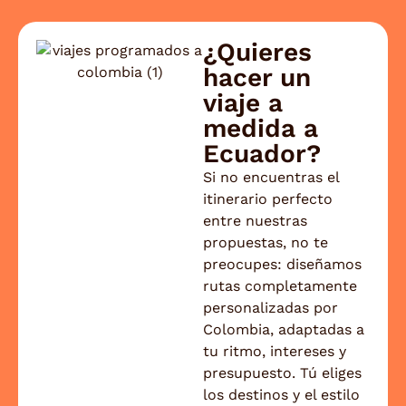
previsto y que pudiste disfrutar del viaje con
total tranquilidad. Ha sido un placer
¿Quieres
acompañarte y esperamos volver a ayudarte
hacer un
a organizar una nueva aventura muy pronto.
viaje a
Un cordial saludo, El equipo de Viajes Jaipur
medida a
Ecuador?
Si no encuentras el
itinerario perfecto
entre nuestras
propuestas, no te
preocupes: diseñamos
rutas completamente
personalizadas por
Colombia, adaptadas a
tu ritmo, intereses y
presupuesto. Tú eliges
los destinos y el estilo