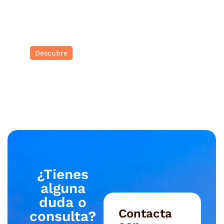
Colombia
Colores, café y ritmos latinos
Descubre
¿Tienes
alguna
duda o
Contacta
consulta?