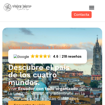
Contacta
Viajes programados a Ecuador
4.6
218 reseñas
Descubre el país
de los cuatro
mundos.
Vive
Ecuador con todo organizado
: Cruza
la línea del ecuador y adéntrate en la
fauna única de las Islas Galápagos.