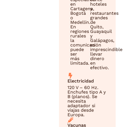
en
hoteles
Cartagena,
y
Bogotá
restaurantes
o
grandes
Medellín.
de
En
Quito,
regiones
Guayaquil
rurales
y
la
Galápagos,
comunicación
es
puede
imprescindible
ser
llevar
más
dinero
limitada.
en
efectivo.
Electricidad
120 V – 60 Hz.
Enchufes tipo A y
B (planos). Se
necesita
adaptador si
viajas desde
Europa.
Vacunas