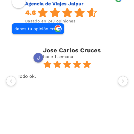
Agencia de Viajes Jaipur
4.6
Basado en 243 opiniones
danos tu opinión en
Jose Carlos Cruces
hace 1 semana
Todo ok.
U
or
t
y 
To
co
vi
Respuesta del propietario:
Muchas gracias,
Me
José Carlos, por tu valoración y por dedicar
un
unos minutos a compartir tu experiencia.