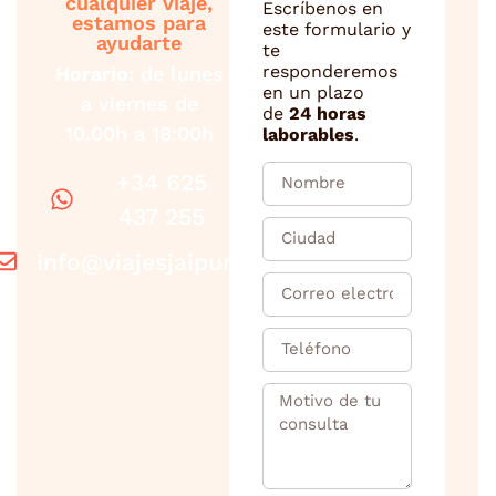
cualquier viaje,
Escríbenos en
estamos para
este formulario y
ayudarte
te
responderemos
Horario:
de lunes
en un plazo
a viernes de
de
24 horas
10.00h a 18:00h
laborables
.
+34 625
437 255
info@viajesjaipur.com