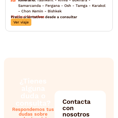
Itinerario:
Tashkent - Khiva - Bukhara -
Samarcanda - Fergana - Osh - Tamga - Karakol
- Chon Kemin - Bishkek
15 días / 12 noches
Precio orientativo: desde a consultar
Ver viaje
¿Tienes
alguna
duda o
Contacta
consulta?
con
Respondemos tus
nosotros
dudas sobre