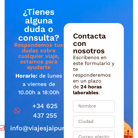
¿Tienes
alguna
duda o
Contacta
consulta?
con
Respondemos tus
nosotros
dudas sobre
cualquier viaje,
Escríbenos en
estamos para
este formulario y
ayudarte
te
responderemos
Horario:
de lunes
en un plazo
a viernes de
de
24 horas
10.00h a 18:00h
laborables
.
+34 625
437 255
info@viajesjaipur.com