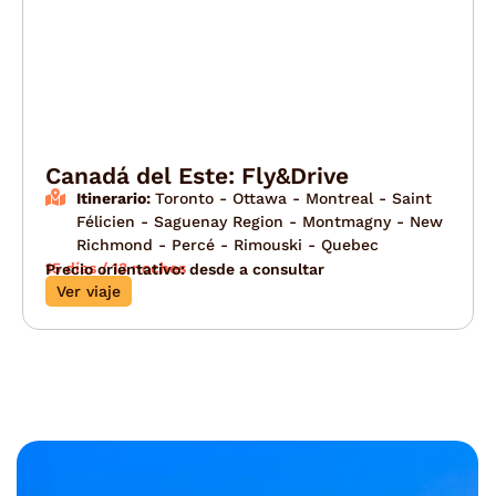
Canadá del Este: Fly&Drive
Itinerario:
Toronto - Ottawa - Montreal - Saint
Félicien - Saguenay Region - Montmagny - New
Richmond - Percé - Rimouski - Quebec
15 días / 13 noches
Precio orientativo: desde a consultar
Ver viaje