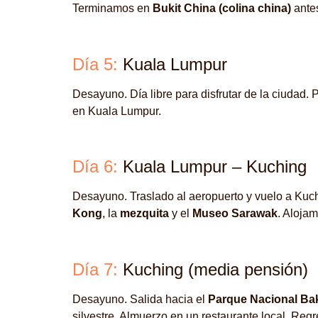
Terminamos en
Bukit China (colina china)
antes
Día 5:
Kuala Lumpur
Desayuno. Día libre para disfrutar de la ciudad. 
en Kuala Lumpur.
Día 6:
Kuala Lumpur – Kuching
Desayuno. Traslado al aeropuerto y vuelo a Kuchi
Kong
, la
mezquita
y el
Museo Sarawak
. Alojam
Día 7:
Kuching (media pensión)
Desayuno. Salida hacia el
Parque Nacional Ba
silvestre. Almuerzo en un restaurante local. Regre