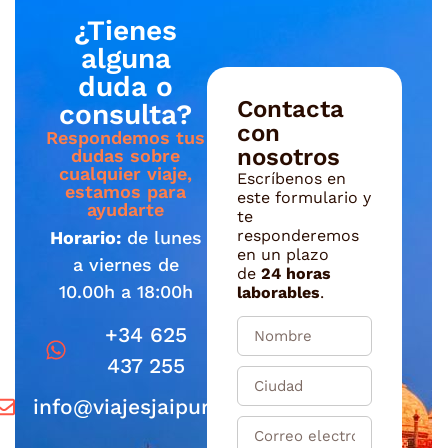
¿Tienes
alguna
duda o
Contacta
consulta?
con
Respondemos tus
nosotros
dudas sobre
cualquier viaje,
Escríbenos en
estamos para
este formulario y
ayudarte
te
responderemos
Horario:
de lunes
en un plazo
a viernes de
de
24 horas
10.00h a 18:00h
laborables
.
+34 625
437 255
info@viajesjaipur.com