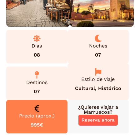
Días
Noches
08
07
Estilo de viaje
Destinos
Cultural
,
Histórico
07
¿Quieres viajar a
Marruecos
?
Precio (aprox.)
Reserva ahora
995€