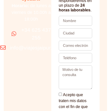
responderemos en
Horario:
de lunes a
un plazo de
24
horas laborables
.
viernes de 10.00h a
18:00h
+34 625 437
255
info@viajesjaipur.com
Acepto que
traten mis datos
con el fin de que