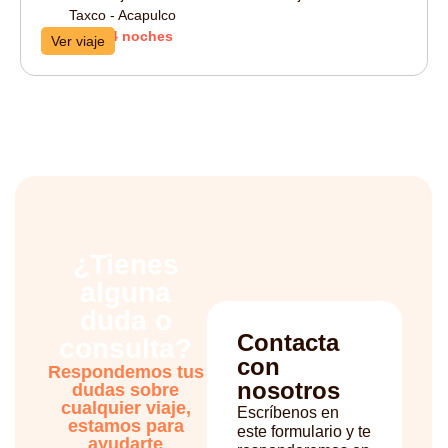
Taxco - Acapulco
16 días / 14 noches
Ver viaje
¿Tienes
alguna
duda o
Contacta
consulta?
con
Respondemos tus
nosotros
dudas sobre
cualquier viaje,
Escríbenos en
estamos para
este formulario y te
ayudarte