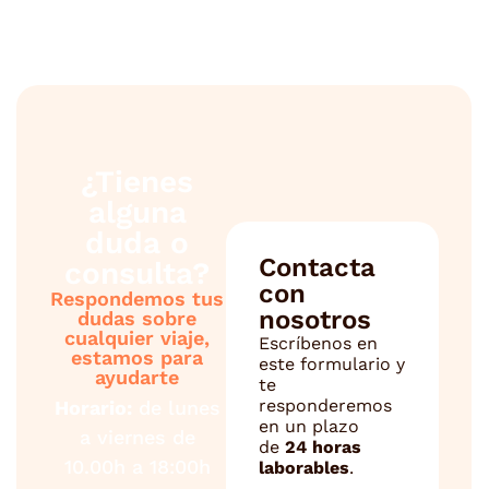
¿Tienes
alguna
duda o
Contacta
consulta?
con
Respondemos tus
nosotros
dudas sobre
cualquier viaje,
Escríbenos en
estamos para
este formulario y
ayudarte
te
responderemos
Horario:
de lunes
en un plazo
a viernes de
de
24 horas
10.00h a 18:00h
laborables
.