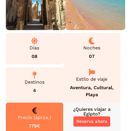
Días
Noches
08
07
Estilo de viaje
Destinos
Aventura
,
Cultural
,
4
Playa
¿Quieres viajar a
Egipto
?
Precio (aprox.)
Reserva ahora
779€