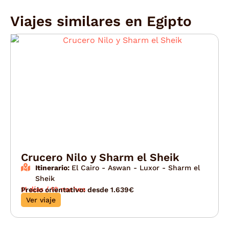
Viajes similares en
Egipto
Crucero Nilo y Sharm el Sheik
Itinerario:
El Cairo - Aswan - Luxor - Sharm el
Sheik
11 días / 10 noches
Precio orientativo: desde 1.639€
Ver viaje