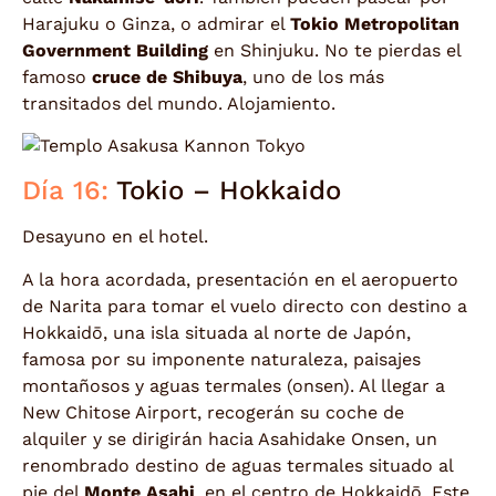
Harajuku o Ginza, o admirar el
Tokio Metropolitan
Government Building
en Shinjuku. No te pierdas el
famoso
cruce de Shibuya
, uno de los más
transitados del mundo. Alojamiento.
Día 16:
Tokio – Hokkaido
Desayuno en el hotel.
A la hora acordada, presentación en el aeropuerto
de Narita para tomar el vuelo directo con destino a
Hokkaidō, una isla situada al norte de Japón,
famosa por su imponente naturaleza, paisajes
montañosos y aguas termales (onsen). Al llegar a
New Chitose Airport, recogerán su coche de
alquiler y se dirigirán hacia Asahidake Onsen, un
renombrado destino de aguas termales situado al
pie del
Monte Asahi
, en el centro de Hokkaidō. Este