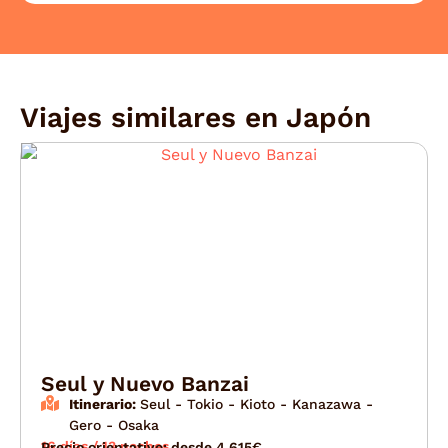
Viajes similares en
Japón
Seul y Nuevo Banzai
Itinerario:
Seul - Tokio - Kioto - Kanazawa -
Gero - Osaka
16 días / 13 noches
Precio orientativo: desde 4.615€