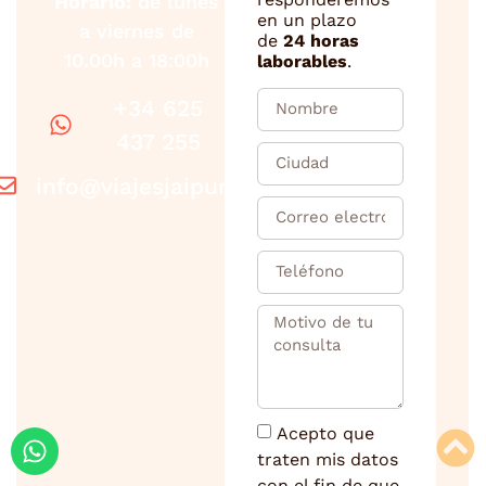
Horario:
de lunes
en un plazo
a viernes de
de
24 horas
10.00h a 18:00h
laborables
.
+34 625
437 255
info@viajesjaipur.com
Acepto que
traten mis datos
con el fin de que