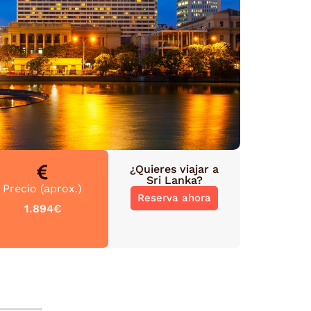
¿Quieres viajar a
Sri Lanka
?
Precio (aprox.)
Reserva ahora
1.894€