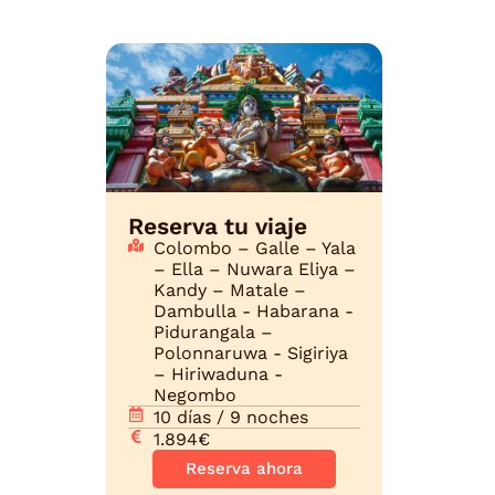
Reserva tu viaje
Colombo – Galle – Yala
– Ella – Nuwara Eliya –
Kandy – Matale –
Dambulla - Habarana -
Pidurangala –
Polonnaruwa - Sigiriya
– Hiriwaduna -
Negombo
10 días / 9 noches
1.894€
Reserva ahora