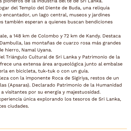
s pioneros de la industria del té de Sri Lanka.
 hogar del Templo del Diente de Buda, una reliquia
 encantador, un lago central, museos y jardines
es también esperan a quienes buscan bendiciones
atale, a 148 km de Colombo y 72 km de Kandy. Destaca
ri Dambulla, las montañas de cuarzo rosa más grandes
de hierro, Namal Uyana.
el Triángulo Cultural de Sri Lanka y Patrimonio de la
rece una extensa área arqueológica junto al embalse
a en bicicleta, tuk-tuk o con un guía.
lleza con la imponente Roca de Sigiriya, restos de un
llas (Apsaras). Declarado Patrimonio de la Humanidad
 a visitantes por su energía y majestuosidad.
xperiencia única explorando los tesoros de Sri Lanka,
tes ciudades.