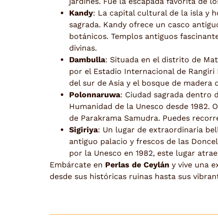
jardines. Fue la escapada favorita de lo
Kandy
: La capital cultural de la isla y
sagrada. Kandy ofrece un casco antiguo
botánicos. Templos antiguos fascinant
divinas.
Dambulla
: Situada en el distrito de M
por el Estadio Internacional de Rangi
del sur de Asia y el bosque de madera 
Polonnaruwa
: Ciudad sagrada dentro d
Humanidad de la Unesco desde 1982. Of
de Parakrama Samudra. Puedes recorrerl
Sigiriya
: Un lugar de extraordinaria be
antiguo palacio y frescos de las Donce
por la Unesco en 1982, este lugar atrae
Embárcate en
Perlas de Ceylán
y vive una e
desde sus históricas ruinas hasta sus vibran