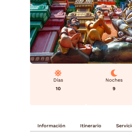
Días
Noches
10
9
Información
Itinerario
Servic