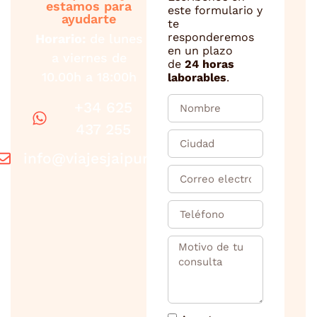
estamos para
este formulario y
ayudarte
te
responderemos
Horario:
de lunes
en un plazo
a viernes de
de
24 horas
10.00h a 18:00h
laborables
.
+34 625
437 255
info@viajesjaipur.com