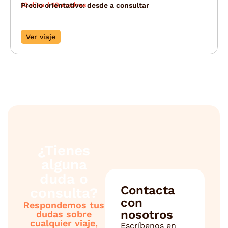
12 días / 10 noches
Precio orientativo: desde a consultar
Ver viaje
¿Tienes
alguna
duda o
Contacta
consulta?
con
Respondemos tus
nosotros
dudas sobre
cualquier viaje,
Escríbenos en