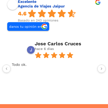
Excelente
Agencia de Viajes Jaipur
4.6
Basado en 243 opiniones
danos tu opinión en
Jose Carlos Cruces
hace 6 días
Todo ok.
Respuesta del propietario:
Muchas gracias, José
Carlos, por tu valoración y por dedicar unos