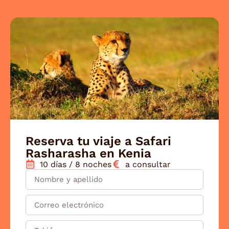
minutos a compartir tu experiencia. Nos alegra
saber que todo salió según lo previsto y que
pudiste disfrutar del viaje con total
tranquilidad. Ha sido un placer acompañarte y
esperamos volver a ayudarte a organizar una
nueva aventura muy pronto. Un cordial saludo,
El equipo de Viajes Jaipur
Reserva tu viaje a Safari
Rasharasha en Kenia
10 días / 8 noches
a consultar