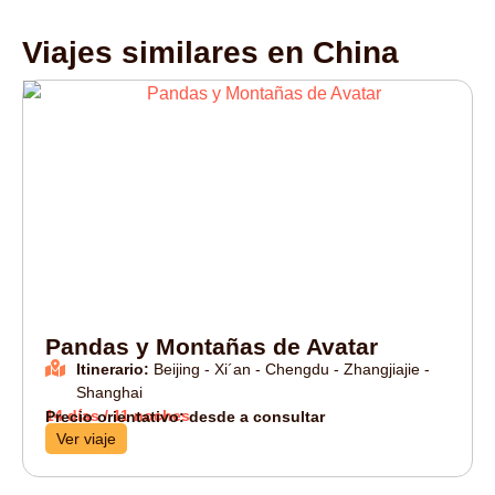
Viajes similares en
China
Pandas y Montañas de Avatar
Itinerario:
Beijing - Xi´an - Chengdu - Zhangjiajie -
Shanghai
14 días / 11 noches
Precio orientativo: desde a consultar
Ver viaje