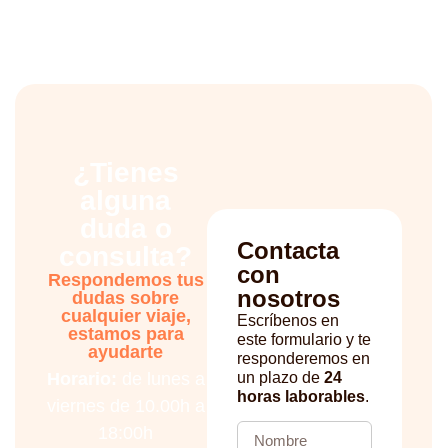
¿Tienes
alguna
duda o
Contacta
consulta?
con
Respondemos tus
nosotros
dudas sobre
cualquier viaje,
Escríbenos en
estamos para
este formulario y te
ayudarte
responderemos en
Horario:
de lunes a
un plazo de
24
horas laborables
.
viernes de 10.00h a
18:00h