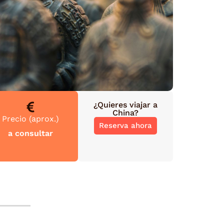
¿Quieres viajar a
China
?
Precio (aprox.)
Reserva ahora
a consultar