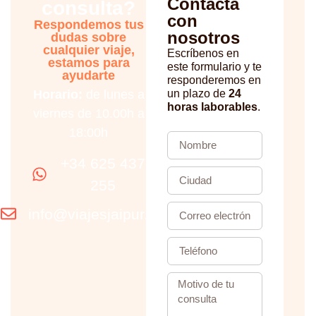
Contacta
consulta?
con
Respondemos tus
nosotros
dudas sobre
cualquier viaje,
Escríbenos en
estamos para
este formulario y te
ayudarte
responderemos en
Horario:
de lunes a
un plazo de
24
horas laborables
.
viernes de 10.00h a
18:00h
+34 625 437
255
info@viajesjaipur.com