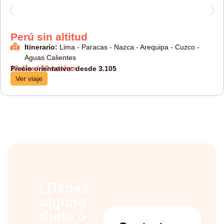
Perú sin altitud
Itinerario:
Lima - Paracas - Nazca - Arequipa - Cuzco -
Aguas Calientes
12 días / 10 noches
Precio orientativo: desde 3.105
Ver viaje
¿Tienes
alguna
duda o