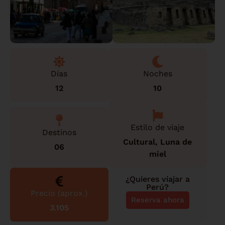
Días
Noches
12
10
Estilo de viaje
Destinos
Cultural
,
Luna de
06
miel
¿Quieres viajar a
Perú
?
Precio (aprox.)
Reserva ahora
3.105