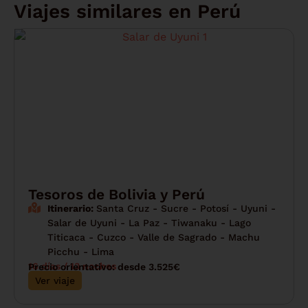
Viajes similares en
Perú
Tesoros de Bolivia y Perú
Itinerario:
Santa Cruz - Sucre - Potosí - Uyuni -
Salar de Uyuni - La Paz - Tiwanaku - Lago
Titicaca - Cuzco - Valle de Sagrado - Machu
Picchu - Lima
16 días / 13 noches
Precio orientativo: desde 3.525€
Ver viaje