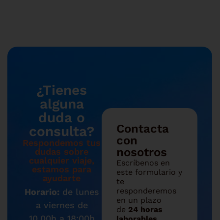
¿Tienes
alguna
duda o
Contacta
consulta?
con
Respondemos tus
nosotros
dudas sobre
cualquier viaje,
Escríbenos en
estamos para
este formulario y
ayudarte
te
responderemos
Horario:
de lunes
en un plazo
a viernes de
de
24 horas
10.00h a 18:00h
laborables
.