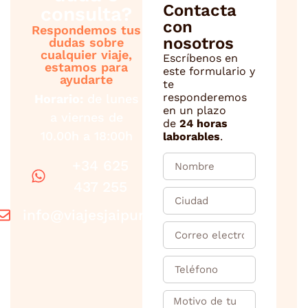
Contacta
consulta?
con
Respondemos tus
nosotros
dudas sobre
cualquier viaje,
Escríbenos en
estamos para
este formulario y
ayudarte
te
responderemos
Horario:
de lunes
en un plazo
a viernes de
de
24 horas
10.00h a 18:00h
laborables
.
+34 625
437 255
info@viajesjaipur.com