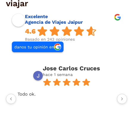
viajar
Excelente
Agencia de Viajes Jaipur
4.6
Basado en 243 opiniones
danos tu opinión en
Jose Carlos Cruces
hace 1 semana
Todo ok.
U
or
t
y 
To
co