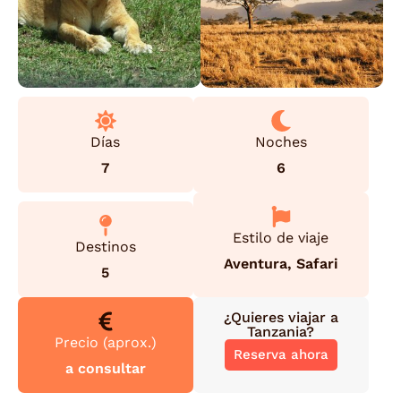
Días
Noches
7
6
Estilo de viaje
Destinos
Aventura
,
Safari
5
¿Quieres viajar a
Tanzania
?
Precio (aprox.)
Reserva ahora
a consultar