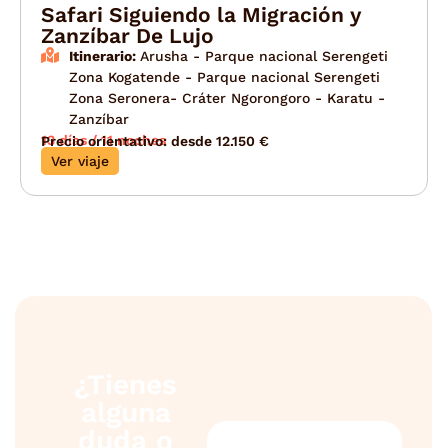
Safari Siguiendo la Migración y
Zanzíbar De Lujo
Itinerario:
Arusha - Parque nacional Serengeti
Zona Kogatende - Parque nacional Serengeti
Zona Seronera- Cráter Ngorongoro - Karatu -
Zanzíbar
13 días / 11 noches
Precio orientativo: desde 12.150 €
Ver viaje
¿Tienes
alguna
duda o