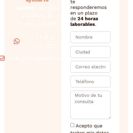
te
responderemos
Horario:
de lunes
en un plazo
a viernes de
de
24 horas
10.00h a 18:00h
laborables
.
+34 625
437 255
info@viajesjaipur.com
Acepto que
traten mis datos