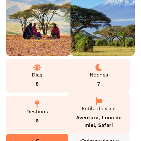
Días
Noches
8
7
Estilo de viaje
Destinos
Aventura
,
Luna de
6
miel
,
Safari
¿Quieres viajar a