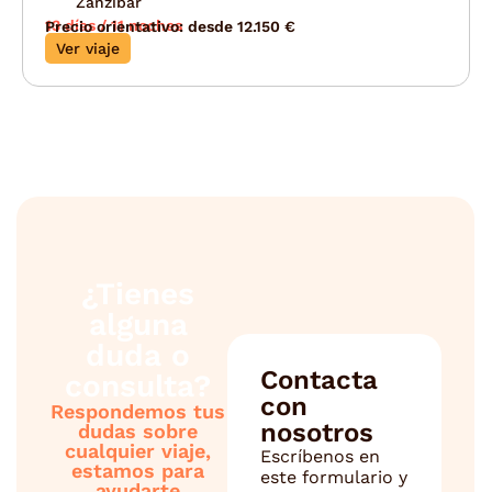
Zanzíbar
13 días / 11 noches
Precio orientativo: desde 12.150 €
Ver viaje
¿Tienes
alguna
duda o
Contacta
consulta?
con
Respondemos tus
nosotros
dudas sobre
cualquier viaje,
Escríbenos en
estamos para
este formulario y
ayudarte