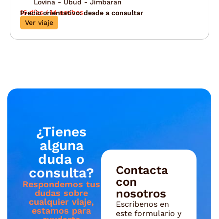
Lovina - Ubud - Jimbaran
16 días / 14 noches
Precio orientativo: desde a consultar
Ver viaje
¿Tienes
alguna
duda o
Contacta
consulta?
con
Respondemos tus
nosotros
dudas sobre
cualquier viaje,
Escríbenos en
estamos para
este formulario y