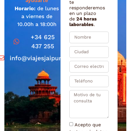
ayudarte
te
responderemos
Horario:
de lunes
en un plazo
a viernes de
de
24 horas
10.00h a 18:00h
laborables
.
+34 625
437 255
info@viajesjaipur.com
Acepto que